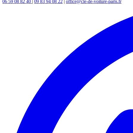
06 59 08 82 40
|
09 83 94 08 22
|
office@cle-de-voiture-paris.fr