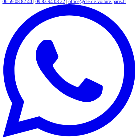
06 59 08 82 40
|
09 83 94 08 22
|
office@cle-de-voiture-paris.fr