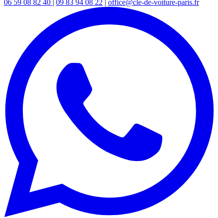
06 59 08 82 40
|
09 83 94 08 22
|
office@cle-de-voiture-paris.fr