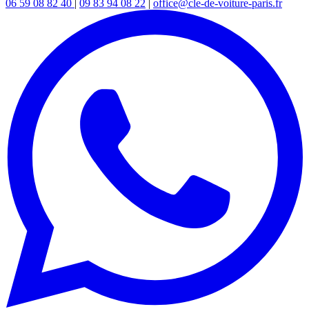
06 59 08 82 40
|
09 83 94 08 22
|
office@cle-de-voiture-paris.fr