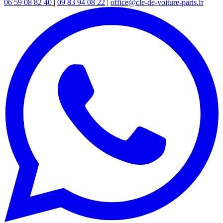
06 59 08 82 40
|
09 83 94 08 22
|
office@cle-de-voiture-paris.fr