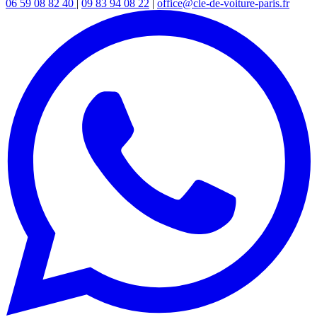
06 59 08 82 40
|
09 83 94 08 22
|
office@cle-de-voiture-paris.fr